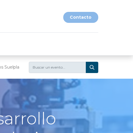
​​Contacto​​
os Suelpla
arrollo