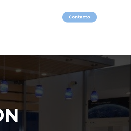
​​Contacto​​
ON